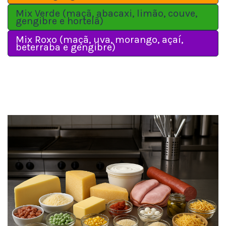
Mix Verde (maçã, abacaxi, limão, couve,
gengibre e hortelã)
Mix Roxo (maçã, uva, morango, açaí,
beterraba e gengibre)