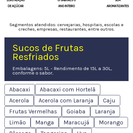
ZERO ADIÇÃO
15 SABORES O
SEM
DE AÇÚCAR
ANO INTEIRO
AROMATIZANTES
Segmentos atendidos: cervejarias, hospitais, escolas e
creches, empresas, restaurantes, entre outros.
Sucos de Frutas
Resfriados
Embalagens: 5L - Rendimento de 15L a 30L,
conforme o sabor.
Abacaxi
Abacaxi com Hortelã
Acerola
Acerola com Laranja
Caju
Frutas Vermelhas
Goiaba
Laranja
Limão
Manga
Maracujá
Morango