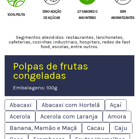
ZERO ADIÇÃO
27 SABORES O
SEM
100% FRUTA
DE AÇÚCAR
ANO INTEIRO
AROMATIZANTES
Segmentos atendidos: restaurantes, lanchonetes,
cafeterias, cozinhas industriais, hospitais, redes de fast
food, escolas, entre outros.
Polpas de frutas
congeladas
Embalagens: 100g
Abacaxi
Abacaxi com Hortelã
Açaí
Acerola
Acerola com Laranja
Amora
Banana, Mamão e Maçã
Cacau
Caju