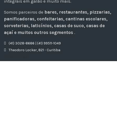
integrais em galão e muito mais.
Somos parceiros de
bares, restaurantes, pizzarias,
panificadoras, confeitarias, cantinas escolares,
sorveterias, laticínios, casas de suco, casas de
açaí e muitos outros segmentos
.
(41) 3028-8686 | (41) 99511-1049
Theodoro Locker, 821 - Curitiba
Whatsapp
29 Anos © Food Store Brasil. Todos Os Direitos Reservados.