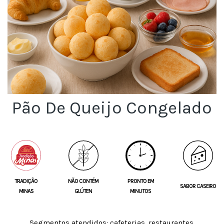
Pão De Queijo Congelado
TRADIÇÃO
NÃO CONTÉM
PRONTO EM
SABOR CASEIRO
MINAS
GLÚTEN
MINUTOS
Segmentos atendidos: cafeterias, restaurantes,